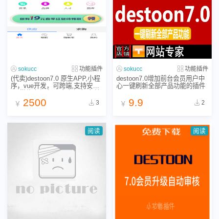
sokucc
功能插件
sokucc
功能插件
(代卖)destoon7.0 原生APP,小程
destoon7.0增加前台会员用户中
序，vue开发，可跨端,支持安卓,i
心一键刷新全部产品功能的插件
os,微信小程序,百度小程序,支付
宝小程序,头条小程序
2500
9.9
3
2
￥
￥
阅读
阅读