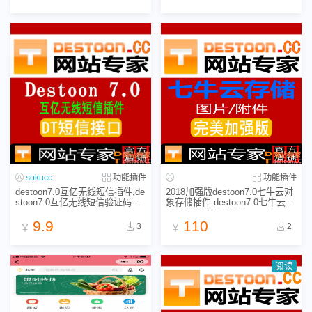
sokucc
功能插件
功能插件
destoon7.0互亿无线短信插件,de
2018加强版destoon7.0七牛云对
stoon7.0互亿无线短信验证码接
象存储插件 destoon7.0七牛云远
口
程图片附件存储插件
9.9
110
3
2
￥
￥
阅读