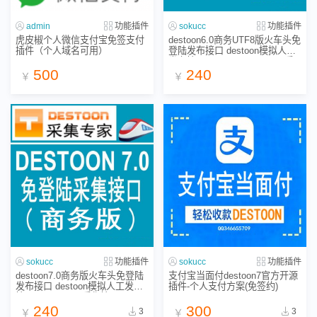
admin
功能插件
sokucc
功能插件
虎皮椒个人微信支付宝免签支付
destoon6.0商务UTF8版火车头免
插件（个人域名可用）
登陆发布接口 destoon模拟人工
发布接口 destoon6.0/5.0/4.0采
集接口
500
240
￥
￥
sokucc
功能插件
sokucc
功能插件
destoon7.0商务版火车头免登陆
支付宝当面付destoon7官方开源
发布接口 destoon模拟人工发布
插件-个人支付方案(免签约)
接口 destoon7.0采集接口
240
300
3
3
￥
￥